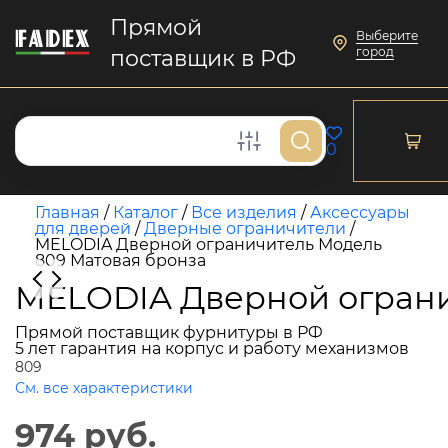
Прямой
Выберите
город
поставщик в РФ
0
Главная
/
Каталог
/
Все изделия
/
Аксессуары
для дверей
/
Дверные ограничители
/
MELODIA Дверной ограничитель Модель
809 Матовая бронза
MELODIA Дверной ограни
Прямой поставщик фурнитуры в РФ
5 лет гарантия на корпус и работу механизмов
809
См. все характеристики
974 руб.