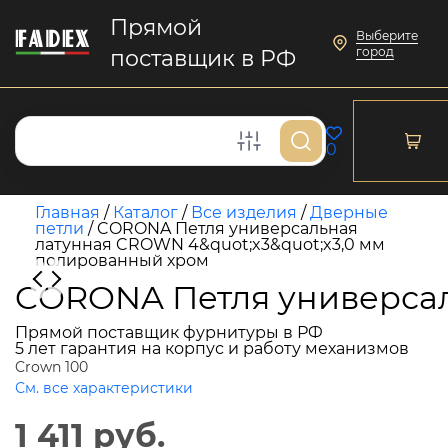
Прямой
Выберите
город
поставщик в РФ
0
Главная
/
Каталог
/
Все изделия
/
Дверные
петли
/
CORONA Петля универсальная
латунная CROWN 4&quot;x3&quot;x3,0 мм
полированный хром
CORONA Петля универсал
Прямой поставщик фурнитуры в РФ
5 лет гарантия на корпус и работу механизмов
Crown 100
См. все характеристики
1 411 руб.