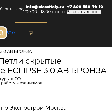
info@classitaly.ru
+7 800 550-79-10
берите город
09.00 - 18.00 с пн-пт
Заказать звонок
0
 3.0 AB БРОНЗА
 Петли скрытые
е ECLIPSE 3.0 AB БРОНЗА
туры в РФ
и работу механизмов
тно Экспострой Москва