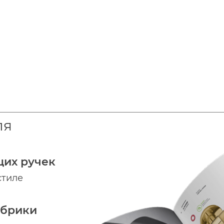
ля
щих ручек
стиле
абрики