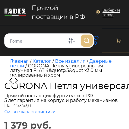
Прямой
Выберите
город
поставщик в РФ
0
Главная
/
Каталог
/
Все изделия
/
Дверные
петли
/
CORONA Петля универсальная
латунная FLAT 4&quot;x3&quot;x3,0 мм
полированный хром
CORONA Петля универсаль
Прямой поставщик фурнитуры в РФ
5 лет гарантия на корпус и работу механизмов
Flat 4"x3"x3,0
См. все характеристики
1 379 руб.