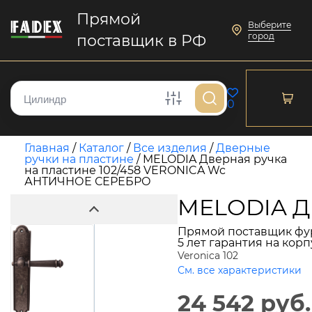
Прямой
Выберите
город
поставщик в РФ
0
Главная
/
Каталог
/
Все изделия
/
Дверные
ручки на пластине
/
MELODIA Дверная ручка
на пластине 102/458 VERONICA Wc
АНТИЧНОЕ СЕРЕБРО
MELODIA Д
Прямой поставщик фу
5 лет гарантия на кор
Veronica 102
См. все характеристики
24 542 руб.