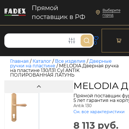
Прямой
Выберите
город
поставщик в РФ
0
Главная
/
Каталог
/
Все изделия
/
Дверные
ручки на пластине
/
MELODIA Дверная ручка
на пластине 130/131 Cyl ANTIK
ПОЛИРОВАННАЯ ЛАТУНЬ
MELODIA Дв
Прямой поставщик фу
5 лет гарантия на кор
Antik 130
См. все характеристики
8 113 руб.