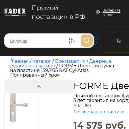
Прямой
Выберите
город
поставщик в РФ
0
Главная
/
Каталог
/
Все изделия
/
Дверные
ручки на пластине
/
FORME Дверная ручка
на пластине 159/P35 RAT Cyl Atlas
Полированный хром
FORME Двер
Прямой поставщик фу
5 лет гарантия на кор
Atlas 159
См. все характеристики
14 575 руб.