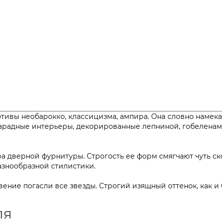
отивы необарокко, классицизма, ампира. Она словно намек
арадные интерьеры, декорированные лепниной, гобеленам
ра дверной фурнитуры. Строгость ее форм смягчают чуть 
 разнообразной стилистики.
ение погасли все звезды. Строгий изящный оттенок, как и 
ля