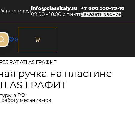
info@classitaly.ru
+7 800 550-79-10
берите город
09.00 - 18.00 с пн-пт
Заказать звонок
0
/P35 RAT ATLAS ГРАФИТ
ая ручка на пластине
ATLAS ГРАФИТ
туры в РФ
и работу механизмов