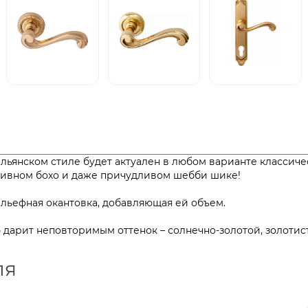
тальянском стиле будет актуален в любом варианте классич
е: наивном бохо и даже причудливом шебби шике!
ьефная окантовка, добавляющая ей объем.
дарит неповторимым оттенок – солнечно-золотой, золотис
ля