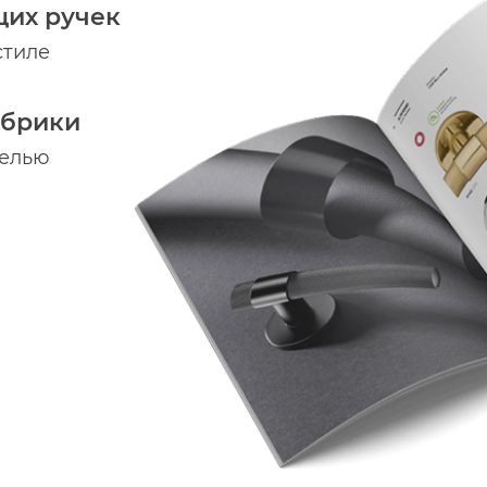
щих ручек
стиле
абрики
делью