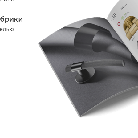
абрики
делью