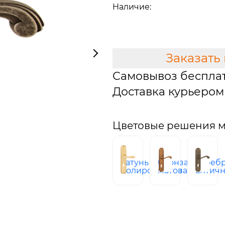
Наличие:
В наличии
В КОРЗИНУ
Заказать
Самовывоз беспла
Доставка курьером 
Цветовые решения мо
латунь
бронза
сереб
полированная
матовая
антич