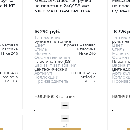
ручка
MELODIA Дверная ручка
MELODI
c NIKE
на пластине 246/158 Wc
на плас
А
NIKE МАТОВАЯ БРОНЗА
Cyl МА
16 290 руб.
18 326 
Тип изделия
Тип изд
ручка на пластине
ручка на
 матовая
Цвет
бронза матовая
Цвет
Классика
Стиль
Классика
Стиль
Nike 246
Модель
Nike 246
Модель
Форма накладки
Форма н
Пластина Sirio (158)
Пластина
Вариант запирания
Вариант
Сантехнический
Цилиндр
-00012433
Артикул
00-00014935
Артикул
Melodia
Коллекции
Melodia
Коллек
FADEX
Производитель
FADEX
Произв
Наличие:
Наличи
В наличии
шт