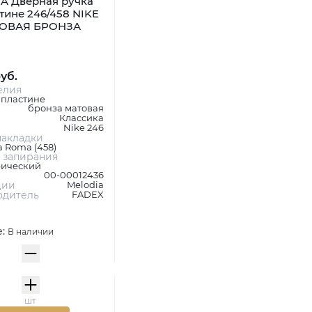
A Дверная ручка
тине 246/458 NIKE
ТОВАЯ БРОНЗА
руб.
елия
 пластине
бронза матовая
Классика
Nike 246
акладки
 Roma (458)
 запирания
ический
00-00012436
ции
Melodia
одитель
FADEX
е:
В наличии
шт