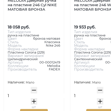
MELODIA Дверная ручка
MELODIA Дверная 
на пластине 246 Cyl NIKE
на пластине 246 W
МАТОВАЯ БРОНЗА
МАТОВАЯ БРОНЗ
18 058 руб.
19 933 руб.
Тип изделия
Тип изделия
ручка на пластине
ручка на пластине
Цвет
бронза матовая
Цвет
бронза
Стиль
Классика
Стиль
Модель
Nike 246
Модель
Форма накладки
Форма накладки
Пластина Corona (229)
Пластина Corona (229)
Вариант запирания
Вариант запирания
Цилиндрический
Сантехнический
Артикул
00-00012419
Артикул
00
Коллекции
Melodia
Коллекции
Производитель
FADEX
Производитель
Наличие:
Наличие:
Мало
Мало
шт
шт