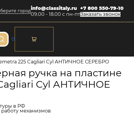
info@classitaly.ru
+7 800 550-79-10
берите город
09.00 - 18.00 с пн-пт
Заказать звонок
0
emetra 225 Cagliari Cyl АНТИЧНОЕ СЕРЕБРО
рная ручка на пластине
Cagliari Cyl АНТИЧНОЕ
туры в РФ
и работу механизмов