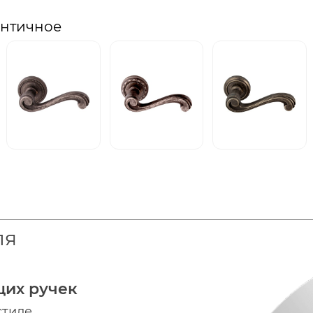
античное
ля
щих ручек
стиле