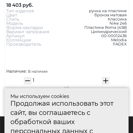
MELODIA Дверная ручка на пластине 246/458 NIKE
Cyl МАТОВАЯ БРОНЗА
18 403 руб.
Тип изделия
ручка на пластине
Цвет
бронза матовая
Стиль
Классика
Модель
Nike 246
Форма накладки
Пластина Roma (458)
Мы используем cookies
Вариант запирания
Цилиндрический
Артикул
00-00012436
Продолжая использовать этот
Коллекции
Melodia
Производитель
FADEX
сайт, вы соглашаетесь с
обработкой ваших
персональных данных с