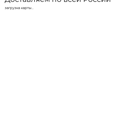
Консультацию специалиста
фабрики
который поможет определиться с
моделью
Скачать каталог
Доставляем по всей России
загрузка карты...