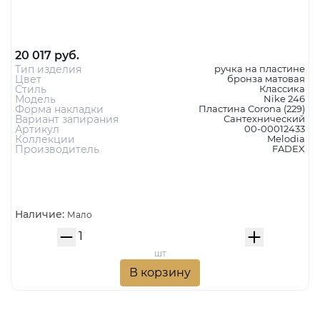
MELODIA Дверная ручка на пластине 246 Wc NIKE
МАТОВАЯ БРОНЗА
20 017 руб.
Тип изделия
ручка на пластине
Цвет
бронза матовая
Стиль
Классика
Модель
Nike 246
Форма накладки
Пластина Corona (229)
Вариант запирания
Сантехнический
Артикул
00-00012433
Коллекции
Melodia
Производитель
FADEX