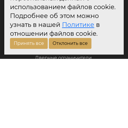
Наличие:
В наличии
использованием файлов cookie.
Подробнее об этом можно
шт
узнать в нашей
Политике
в
В корзину
отношении файлов cookie.
Принять все
Отклонить все
каталог
Дверные ручки
Дверные петли
Дверные замки
Оконные ручки
Аксессуары
Дверные ограничители