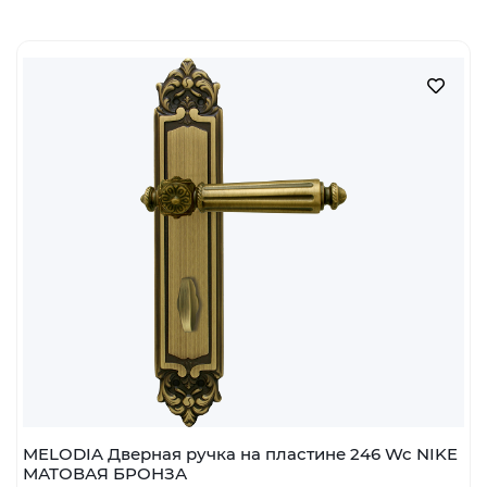
Производитель
FADEX
Наличие:
Мало
шт
В корзину