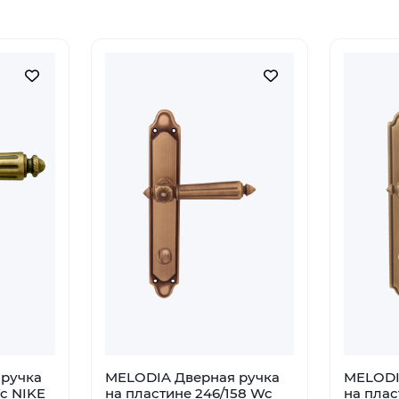
ручка
MELODIA Дверная ручка
MELODI
c NIKE
на пластине 246/158 Wc
на плас