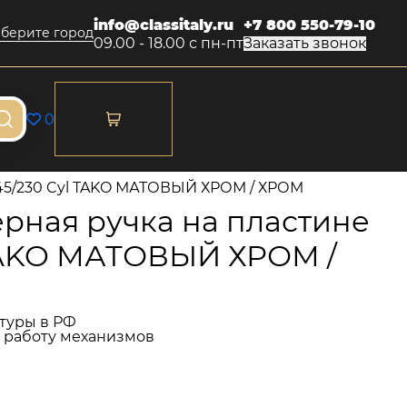
info@classitaly.ru
+7 800 550-79-10
берите город
09.00 - 18.00 с пн-пт
Заказать звонок
0
45/230 Cyl TAKO МАТОВЫЙ ХРОМ / ХРОМ
рная ручка на пластине
 TAKO МАТОВЫЙ ХРОМ /
туры в РФ
и работу механизмов