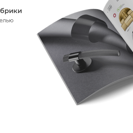
абрики
делью