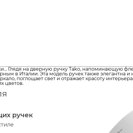
ки… Глядя на дверную ручку Tako, напоминающую фл
рным в Италии. Эта модель ручек также элегантна и
ркало, поглощает свет и отражает красоту интерьера
х цветов.
ля
щих ручек
стиле