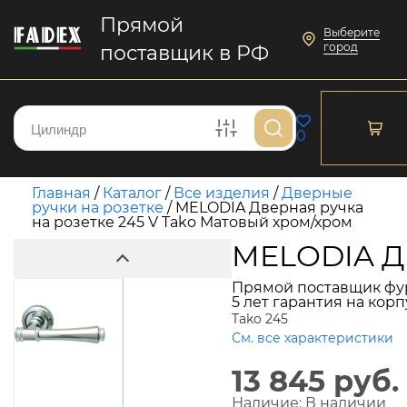
Прямой
Выберите
город
поставщик в РФ
0
Главная
/
Каталог
/
Все изделия
/
Дверные
ручки на розетке
/
MELODIA Дверная ручка
на розетке 245 V Tako Матовый хром/хром
MELODIA Дв
Прямой поставщик фу
5 лет гарантия на кор
Tako 245
См. все характеристики
13 845 руб.
Наличие:
В наличии