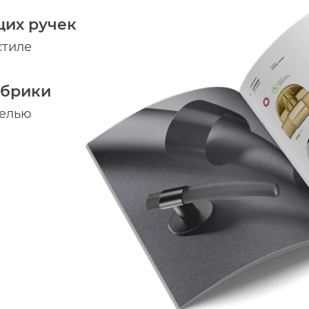
щих ручек
стиле
абрики
делью