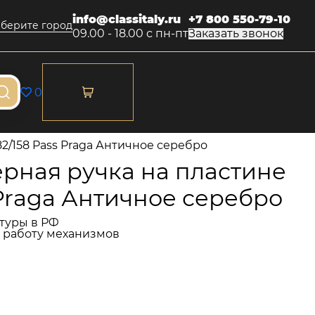
info@classitaly.ru
+7 800 550-79-10
берите город
09.00 - 18.00 с пн-пт
Заказать звонок
0
2/158 Pass Praga Античное серебро
рная ручка на пластине
 Praga Античное серебро
туры в РФ
и работу механизмов