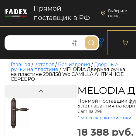
Прямой
Выберите
город
поставщик в РФ
0
Главная
/
Каталог
/
Все изделия
/
Дверные
ручки на пластине
/
MELODIA Дверная ручка
на пластине 298/158 Wc CAMILLA АНТИЧНОЕ
СЕРЕБРО
MELODIA Д
Прямой поставщик фу
5 лет гарантия на кор
Camilla 298
См. все характеристики
18 388 руб.