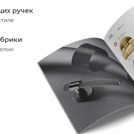
щих ручек
стиле
абрики
делью