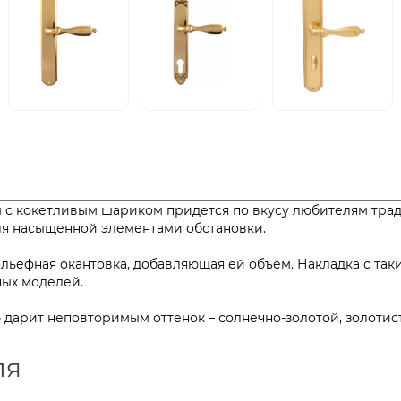
ы с кокетливым шариком придется по вкусу любителям тра
 и для насыщенной элементами обстановки.
ьефная окантовка, добавляющая ей объем. Накладка с та
знообразных моделей.
дарит неповторимым оттенок – солнечно-золотой, золотис
ля