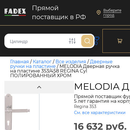
Прямой
Выберите
город
поставщик в РФ
0
Главная
/
Каталог
/
Все изделия
/
Дверные
ручки на пластине
/
MELODIA Дверная ручка
на пластине 353/458 REGINA Cyl
ПОЛИРОВАННЫЙ ХРОМ
MELODIA Д
Прямой поставщик фу
5 лет гарантия на кор
Regina 353
См. все характеристики
16 632 руб.