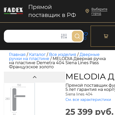
Прямой
Выберите
город
поставщик в РФ
0
Главная
/
Каталог
/
Все изделия
/
Дверные
ручки на пластине
/
MELODIA Дверная ручка
на пластине Demetra 404 Siena Lines Pass
Французское золото
MELODIA Дв
Прямой поставщик фу
5 лет гарантия на кор
Siena lines 404
См. все характеристики
25 399 руб.