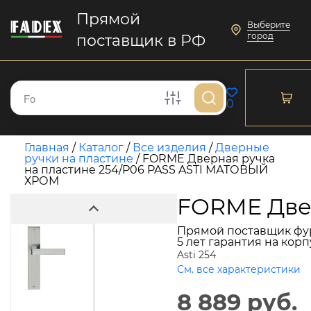
Прямой
Выберите
город
поставщик в РФ
0
Главная
/
Каталог
/
Все изделия
/
Дверные
ручки на пластине
/
FORME Дверная ручка
на пластине 254/P06 PASS ASTI МАТОВЫЙ
ХРОМ
FORME Две
Прямой поставщик фу
5 лет гарантия на кор
Asti 254
См. все характеристики
8 889 руб.