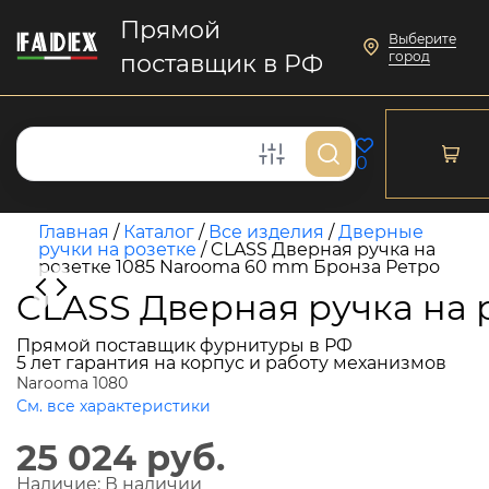
Прямой
Выберите
город
поставщик в РФ
0
Главная
/
Каталог
/
Все изделия
/
Дверные
ручки на розетке
/
CLASS Дверная ручка на
розетке 1085 Narooma 60 mm Бронза Ретро
CLASS Дверная ручка на 
Прямой поставщик фурнитуры в РФ
5 лет гарантия на корпус и работу механизмов
Narooma 1080
См. все характеристики
25 024 руб.
Наличие:
В наличии