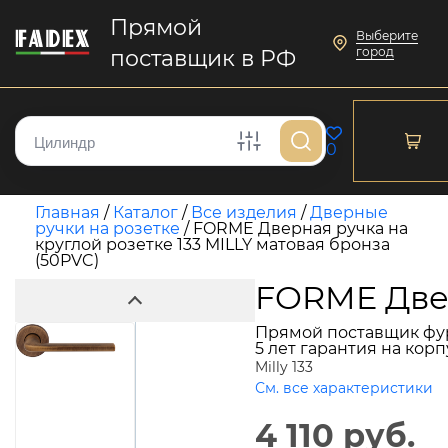
Прямой
Выберите
город
поставщик в РФ
0
Главная
/
Каталог
/
Все изделия
/
Дверные
ручки на розетке
/
FORME Дверная ручка на
круглой розетке 133 MILLY матовая бронза
(50PVC)
FORME Двер
Прямой поставщик фу
5 лет гарантия на кор
Milly 133
См. все характеристики
4 110 руб.