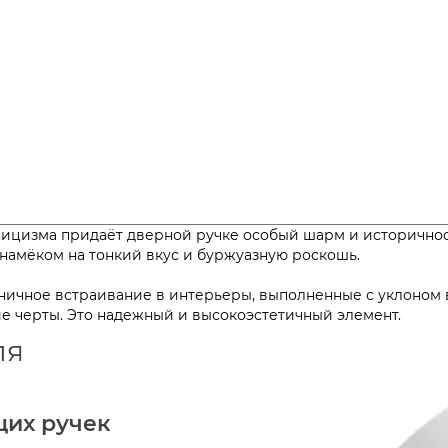
сицизма придаёт дверной ручке особый шарм и историчнос
с намёком на тонкий вкус и буржуазную роскошь.
ичное встраивание в интерьеры, выполненные с уклоном в 
е черты. Это надежный и высокоэстетичный элемент.
ля
щих ручек