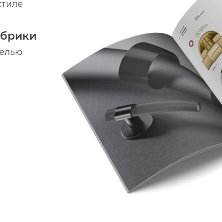
стиле
абрики
делью