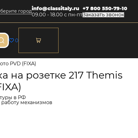
info@classitaly.ru
+7 800 550-79-10
берите город
09.00 - 18.00 с пн-пт
Заказать звонок
0
ото PVD (FIXA)
а на розетке 217 Themis
FIXA)
туры в РФ
и работу механизмов