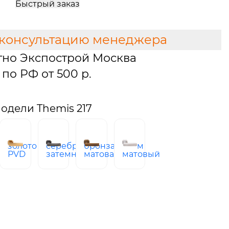
Быстрый заказ
 консультацию менеджера
тно Экспострой Москва
по РФ от 500 р.
одели Themis 217
й
золото
серебро
бронза
хром
PVD
затемненное
матовая
матовый