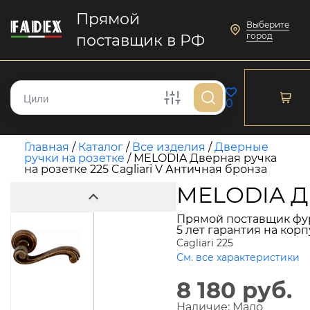
Прямой
Выберите
город
поставщик в РФ
0
Главная
/
Каталог
/
Все изделия
/
Дверные
ручки на розетке
/
MELODIA Дверная ручка
на розетке 225 Cagliari V Античная бронза
MELODIA Дв
Прямой поставщик фу
5 лет гарантия на кор
Cagliari 225
См. все характеристики
8 180 руб.
Наличие:
Мало