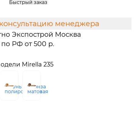
Быстрый заказ
 консультацию менеджера
тно Экспострой Москва
по РФ от 500 р.
дели Mirella 235
латунь
бронза
узское
полированная
матовая