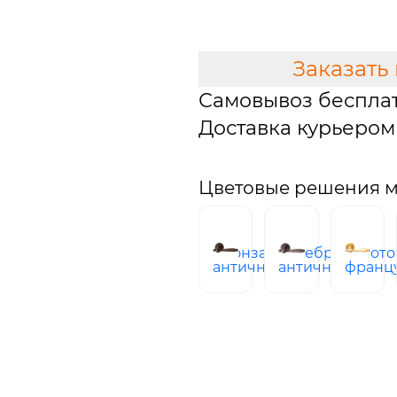
В КОРЗИНУ
Заказать
Самовывоз беспла
Доставка курьером 
Цветовые решения мо
бронза
серебро
золото
античная
античное
франц