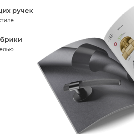
щих ручек
стиле
абрики
делью