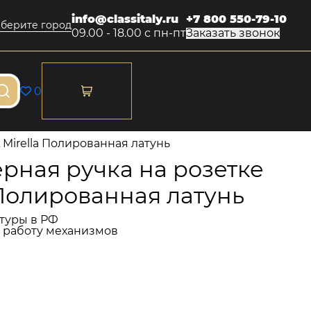
info@classitaly.ru
+7 800 550-79-10
берите город
09.00 - 18.00 с пн-пт
Заказать звонок
0
 Mirella Полированная латунь
рная ручка на розетке
a Полированная латунь
туры в РФ
и работу механизмов