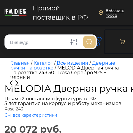
Прямой
Выберите
город
поставщик в РФ
0
Главная
/
Каталог
/
Все изделия
/
Дверные
ручки на розетке
/
MELODIA Дверная ручка
на розетке 243 50L Rosa Серебро 925 +
черный
MELODIA Дверная ручка н
Прямой поставщик фурнитуры в РФ
5 лет гарантия на корпус и работу механизмов
Rosa 243
См. все характеристики
20 072 руб.