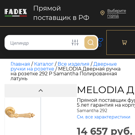
Прямой
Выберите
город
поставщик в РФ
0
Главная
/
Каталог
/
Все изделия
/
Дверные
ручки на розетке
/
MELODIA Дверная ручка
на розетке 292 P Samantha Полированная
латунь
MELODIA Дв
Прямой поставщик фу
5 лет гарантия на кор
Samantha 292
См. все характеристики
14 657 руб.