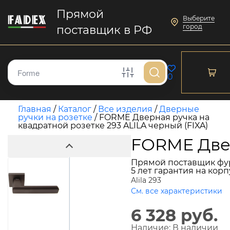
Прямой
Выберите
город
поставщик в РФ
0
Главная
/
Каталог
/
Все изделия
/
Дверные
ручки на розетке
/
FORME Дверная ручка на
квадратной розетке 293 ALILA черный (FIXA)
FORME Двер
Прямой поставщик фу
5 лет гарантия на кор
Alila 293
См. все характеристики
6 328 руб.
Наличие:
В наличии