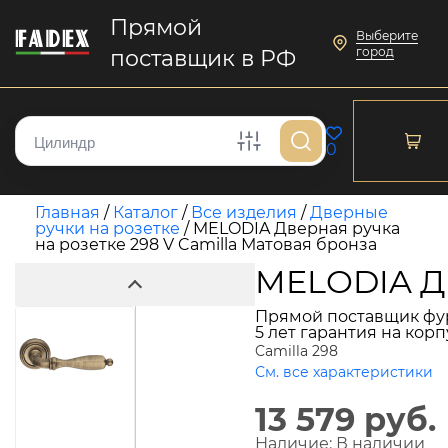
Прямой
Выберите
город
поставщик в РФ
0
Главная
/
Каталог
/
Все изделия
/
Дверные
ручки на розетке
/
MELODIA Дверная ручка
на розетке 298 V Camilla Матовая бронза
MELODIA Дв
Прямой поставщик фу
5 лет гарантия на кор
Camilla 298
См. все характеристики
13 579 руб.
Наличие:
В наличии