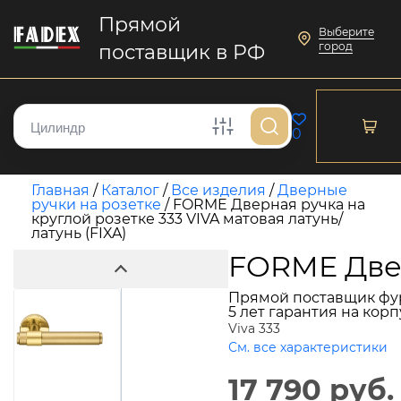
Прямой
Выберите
город
поставщик в РФ
0
Главная
/
Каталог
/
Все изделия
/
Дверные
ручки на розетке
/
FORME Дверная ручка на
круглой розетке 333 VIVA матовая латунь/
латунь (FIXA)
FORME Двер
Прямой поставщик фу
5 лет гарантия на кор
Viva 333
См. все характеристики
17 790 руб.