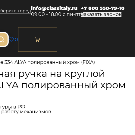
info@classitaly.ru
+7 800 550-79-10
берите город
09.00 - 18.00 с пн-пт
Заказать звонок
0
е 334 ALYA полированный хром (FIXA)
ая ручка на круглой
 ALYA полированный хром
туры в РФ
и работу механизмов