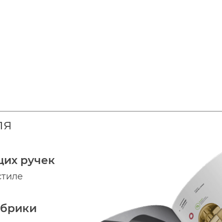
ля
щих ручек
стиле
абрики