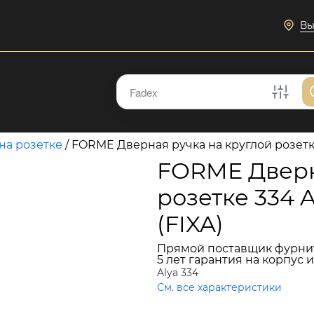
Вы
на розетке
/
FORME Дверная ручка на круглой розетк
FORME Дверн
розетке 334
(FIXA)
Прямой поставщик фурни
5 лет гарантия на корпус 
Alya 334
См. все характеристики
21 322 руб.