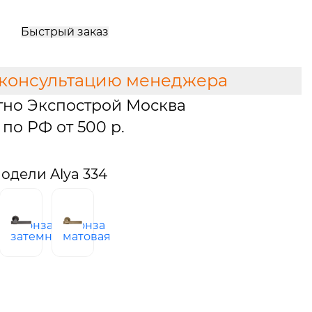
Быстрый заказ
 консультацию менеджера
тно Экспострой Москва
по РФ от 500 р.
одели Alya 334
бронза
бронза
ованная
затемненная
матовая