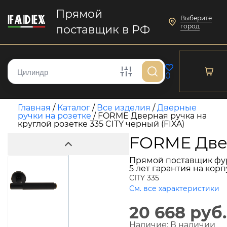
Прямой
Выберите
город
поставщик в РФ
0
Главная
/
Каталог
/
Все изделия
/
Дверные
ручки на розетке
/
FORME Дверная ручка на
круглой розетке 335 CITY черный (FIXA)
FORME Двер
Прямой поставщик фу
5 лет гарантия на кор
CITY 335
См. все характеристики
20 668 руб.
Наличие:
В наличии