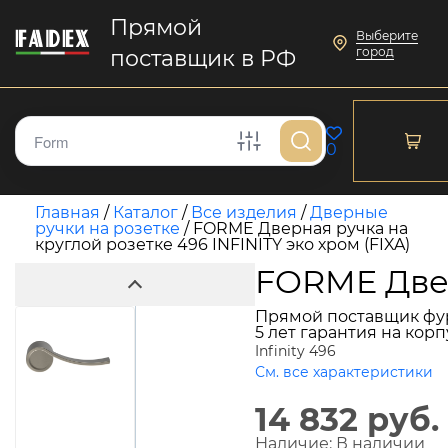
Прямой
Выберите
город
поставщик в РФ
0
Главная
/
Каталог
/
Все изделия
/
Дверные
ручки на розетке
/
FORME Дверная ручка на
круглой розетке 496 INFINITY эко хром (FIXA)
FORME Двер
Прямой поставщик фу
5 лет гарантия на кор
Infinity 496
См. все характеристики
14 832 руб.
Наличие:
В наличии