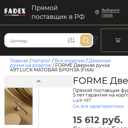
Прямой
Выберите
город
поставщик в РФ
0
Главная
/
Каталог
/
Все изделия
/
Дверные
ручки на розетке
/
FORME Дверная ручка
497 LUCK МАТОВАЯ БРОНЗА (FIXA)
FORME Две
Прямой поставщик фу
5 лет гарантия на кор
Luck 497
См. все характеристики
15 612 руб.