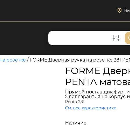
Вы
на розетке
/
FORME Дверная ручка на розетке 281 PEN
FORME Дверна
PENTA матова
Прямой поставщик фурни
5 лет гарантия на корпус 
Penta 281
См. все характеристики
12 486 руб.
Наличие:
В наличии