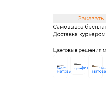
В КОРЗИНУ
Заказать
Самовывоз беспла
Доставка курьером 
Цветовые решения м
хром
графит
бронз
матовый
матов