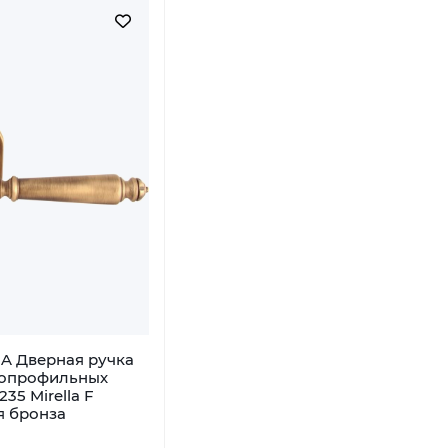
A Дверная ручка
копрофильных
235 Mirella F
я бронза