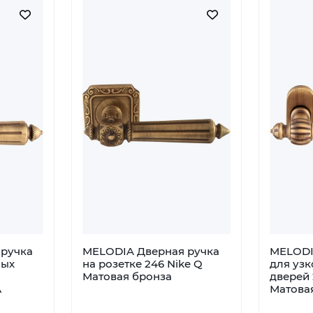
ручка
MELODIA Дверная ручка
MELODI
ных
на розетке 246 Nike Q
для уз
Матовая бронза
дверей 
А
Матова