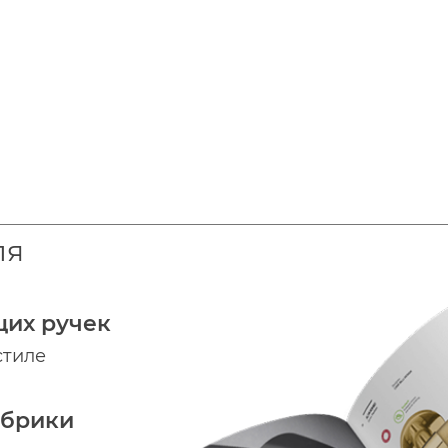
ля
щих ручек
стиле
абрики