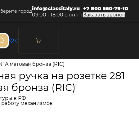
info@classitaly.ru
+7 800 550-79-10
берите город
09.00 - 18.00 с пн-пт
Заказать звонок
0
TA матовая бронза (RIC)
я ручка на розетке 281
я бронза (RIC)
туры в РФ
и работу механизмов