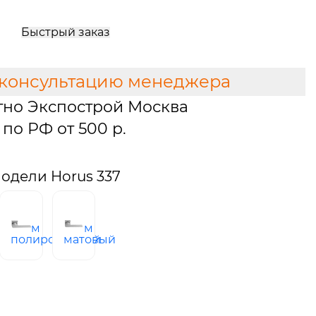
Быстрый заказ
 консультацию менеджера
тно Экспострой Москва
по РФ от 500 р.
одели Horus 337
й
хром
хром
полированный
матовый