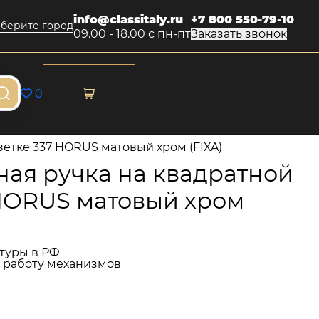
info@classitaly.ru
+7 800 550-79-10
берите город
09.00 - 18.00 с пн-пт
Заказать звонок
0
етке 337 HORUS матовый хром (FIXA)
ая ручка на квадратной
 HORUS матовый хром
туры в РФ
и работу механизмов