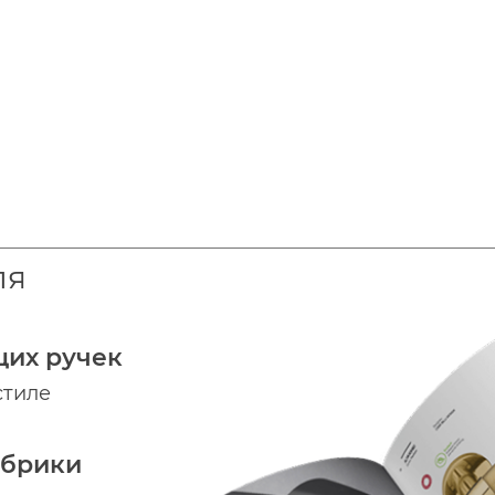
ля
щих ручек
стиле
абрики