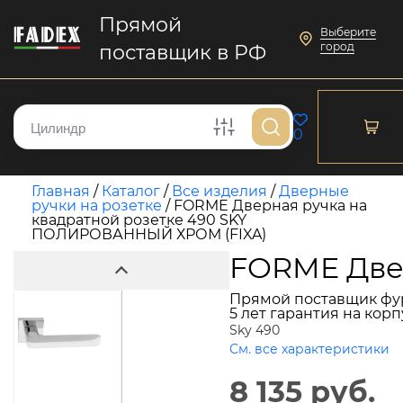
Прямой
Выберите
город
поставщик в РФ
0
Главная
/
Каталог
/
Все изделия
/
Дверные
ручки на розетке
/
FORME Дверная ручка на
квадратной розетке 490 SKY
ПОЛИРОВАННЫЙ ХРОМ (FIXA)
FORME Две
Прямой поставщик фу
5 лет гарантия на кор
Sky 490
См. все характеристики
8 135 руб.