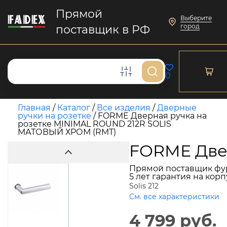
Прямой
Выберите
город
поставщик в РФ
0
Главная
/
Каталог
/
Все изделия
/
Дверные
ручки на розетке
/
FORME Дверная ручка на
розетке MINIMAL ROUND 212R SOLIS
МАТОВЫЙ ХРОМ (RMT)
FORME Две
Прямой поставщик фу
5 лет гарантия на кор
Solis 212
См. все характеристики
4 799 руб.