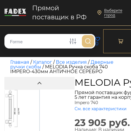
Прямой
Выберите
город
поставщик в РФ
0
Главная
/
Каталог
/
Все изделия
/
Дверные
ручки скобы
/
MELODIA Ручка скоба 740
IMPERO-430мм АНТИЧНОЕ СЕРЕБРО
MELODIA Р
Прямой поставщик фу
5 лет гарантия на кор
Impero 740
См. все характеристики
23 905 руб.
Наличие:
В наличии