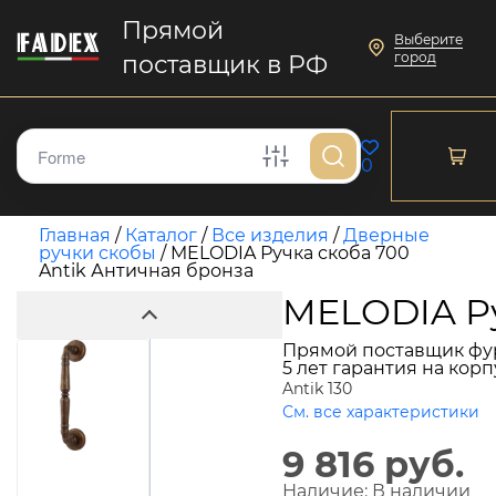
Прямой
Выберите
город
поставщик в РФ
0
Главная
/
Каталог
/
Все изделия
/
Дверные
ручки скобы
/
MELODIA Ручка скоба 700
Antik Античная бронза
MELODIA Ру
Прямой поставщик фу
5 лет гарантия на кор
Antik 130
См. все характеристики
9 816 руб.
Наличие:
В наличии