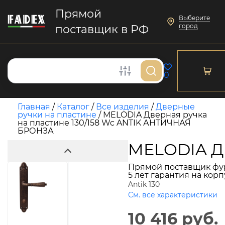
Прямой
Выберите
город
поставщик в РФ
0
Главная
/
Каталог
/
Все изделия
/
Дверные
ручки на пластине
/
MELODIA Дверная ручка
на пластине 130/158 Wc ANTIK АНТИЧНАЯ
БРОНЗА
MELODIA Дв
Прямой поставщик фу
5 лет гарантия на кор
Antik 130
См. все характеристики
10 416 руб.