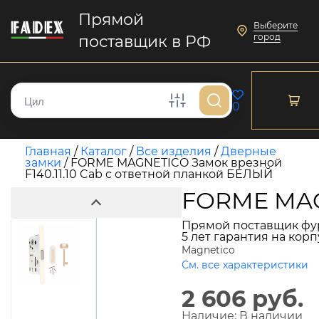
Прямой
Выберите
город
поставщик в РФ
0
Главная
/
Каталог
/
Все изделия
/
Дверные
замки
/
FORME MAGNETICO Замок врезной
F140.11.10 Cab с ответной планкой БЕЛЫЙ
FORME MAGN
Прямой поставщик фу
5 лет гарантия на кор
Magnetico
См. все характеристики
2 606 руб.
Наличие:
В наличии