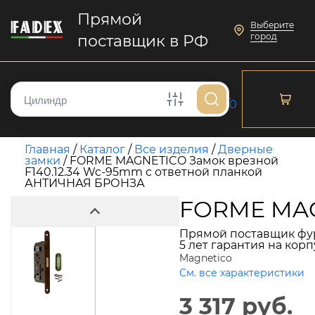
Прямой
Выберите
город
поставщик в РФ
0
Главная
/
Каталог
/
Все изделия
/
Дверные
замки
/
FORME MAGNETICO Замок врезной
F140.12.34 Wc-95mm с ответной планкой
АНТИЧНАЯ БРОНЗА
FORME MAG
Прямой поставщик фу
5 лет гарантия на кор
Magnetico
См. все характеристики
3 317 руб.