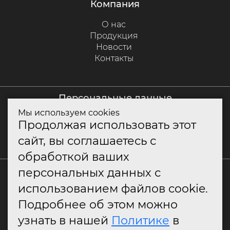
компания
О нас
Продукция
Новости
Контакты
персональные данные
Мы используем cookies
Политика куки
Продолжая использовать этот
Политика конфиденциальности
сайт, вы соглашаетесь с
Согласие на обработку персональных данных
обработкой ваших
+7 (800) 550-79-10
персональных данных с
использованием файлов cookie.
info@classitaly.ru
Подробнее об этом можно
узнать в нашей
Политике
в