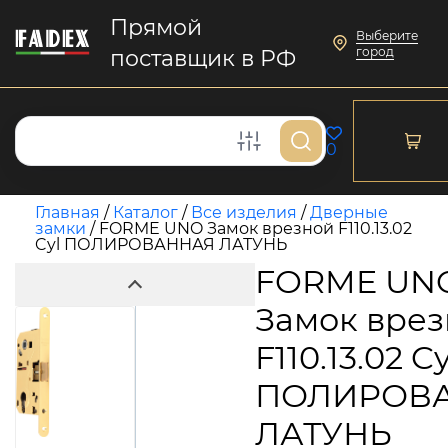
Прямой
Выберите
город
поставщик в РФ
0
Главная
/
Каталог
/
Все изделия
/
Дверные
замки
/
FORME UNO Замок врезной F110.13.02
Cyl ПОЛИРОВАННАЯ ЛАТУНЬ
FORME UN
Замок вре
F110.13.02 Cy
ПОЛИРОВ
ЛАТУНЬ