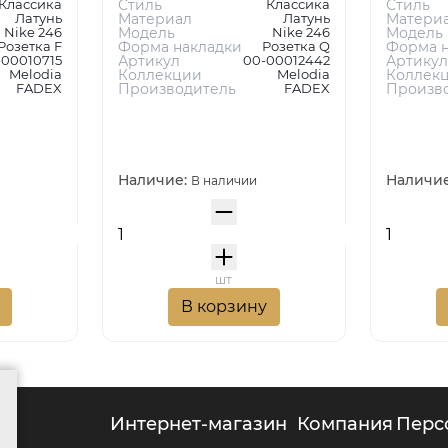
Классика
Стиль
Классика
Стиль
Латунь
Материал
Латунь
Матери
Nike 246
Модель
Nike 246
Модель
Розетка F
Форма накладки
Розетка Q
Форма н
-00010715
Артикул
00-00012442
Артикул
Melodia
Коллекции
Melodia
Коллек
FADEX
Производитель
FADEX
Произв
Наличие:
Наличи
В наличии
шт
В корзину
г
интернет-магазин
компания
пер