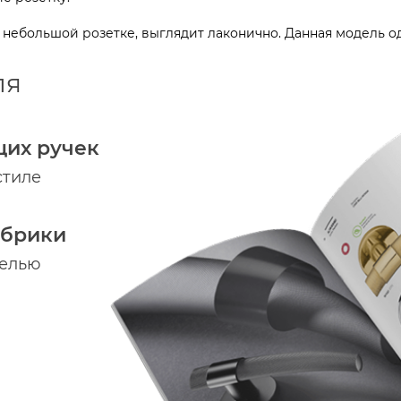
 небольшой розетке, выглядит лаконично. Данная модель од
ля
щих ручек
стиле
абрики
делью