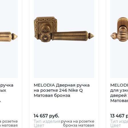
ручка
MELODIA Дверная ручка
MELODI
ных
на розетке 246 Nike Q
для уз
Матовая бронза
дверей 
А
Матова
14 657 руб.
13 467 
а розетке
Тип изделия
ручка на розетке
Тип изд
 матовая
Цвет
бронза матовая
Цвет