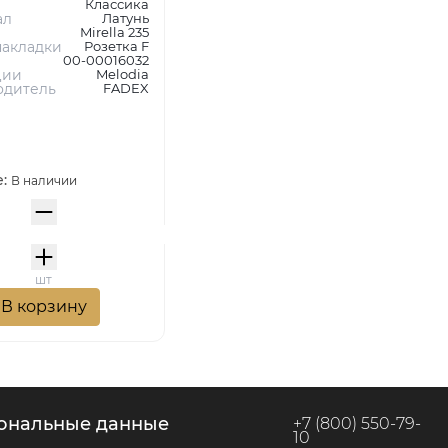
Классика
ал
Латунь
Mirella 235
акладки
Розетка F
00-00016032
ции
Melodia
одитель
FADEX
е:
В наличии
шт
В корзину
сональные данные
+7 (800) 550-79-
10