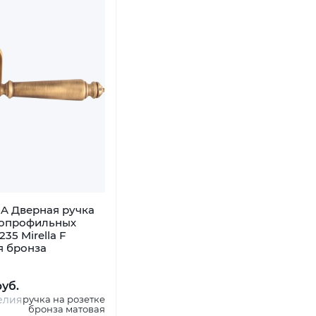
A Дверная ручка
копрофильных
235 Mirella F
я бронза
руб.
елия
ручка на розетке
бронза матовая