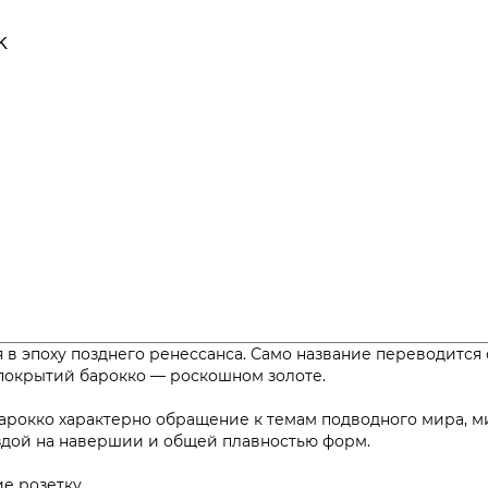
k
я в эпоху позднего ренессанса. Само название переводится 
покрытий барокко — роскошном золоте.
арокко характерно обращение к темам подводного мира, м
здой на навершии и общей плавностью форм.
е розетку.