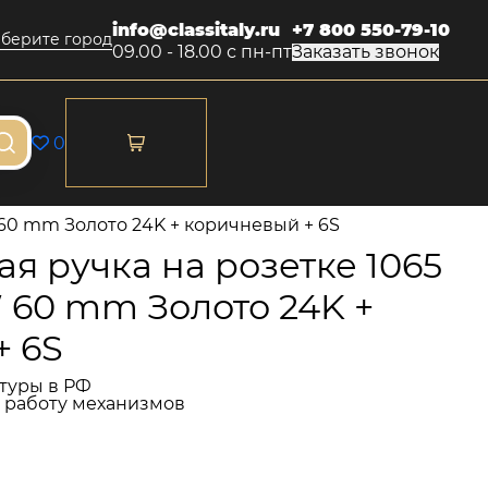
info@classitaly.ru
+7 800 550-79-10
берите город
09.00 - 18.00 с пн-пт
Заказать звонок
0
60 mm Золото 24K + коричневый + 6S
я ручка на розетке 1065
 60 mm Золото 24K +
+ 6S
туры в РФ
и работу механизмов