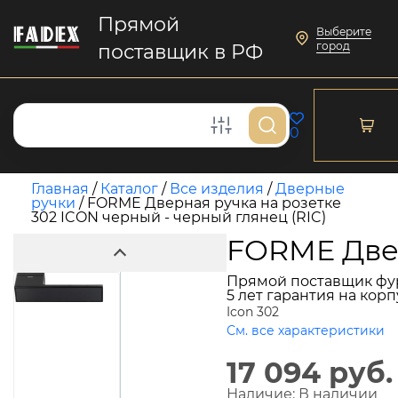
Прямой
Выберите
город
поставщик в РФ
0
Главная
/
Каталог
/
Все изделия
/
Дверные
ручки
/
FORME Дверная ручка на розетке
302 ICON черный - черный глянец (RIC)
FORME Двер
Прямой поставщик фу
5 лет гарантия на кор
Icon 302
См. все характеристики
17 094 руб.
Наличие:
В наличии