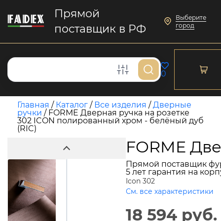
Прямой
Выберите
город
поставщик в РФ
0
Главная
/
Каталог
/
Все изделия
/
Дверные
ручки
/
FORME Дверная ручка на розетке
302 ICON полированный хром - белёный дуб
(RIC)
FORME Двер
Прямой поставщик фу
5 лет гарантия на кор
Icon 302
См. все характеристики
18 594 руб.