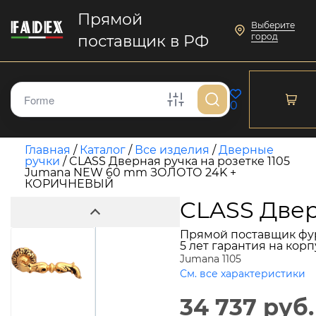
Прямой
Выберите
город
поставщик в РФ
0
Главная
/
Каталог
/
Все изделия
/
Дверные
ручки
/
CLASS Дверная ручка на розетке 1105
Jumana NEW 60 mm ЗОЛОТО 24K +
КОРИЧНЕВЫЙ
CLASS Две
Прямой поставщик фу
5 лет гарантия на кор
Jumana 1105
См. все характеристики
34 737 руб.