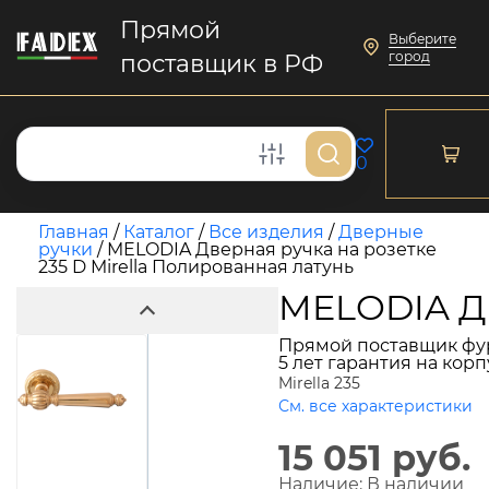
Прямой
Выберите
город
поставщик в РФ
0
Главная
/
Каталог
/
Все изделия
/
Дверные
ручки
/
MELODIA Дверная ручка на розетке
235 D Mirella Полированная латунь
MELODIA Дв
Прямой поставщик фу
5 лет гарантия на кор
Mirella 235
См. все характеристики
15 051 руб.
Наличие:
В наличии