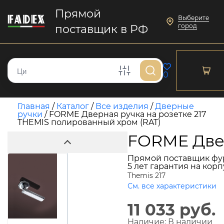
Прямой
Выберите
город
поставщик в РФ
0
Главная
/
Каталог
/
Все изделия
/
Дверные
ручки
/
FORME Дверная ручка на розетке 217
THEMIS полированный хром (RAT)
FORME Двер
Прямой поставщик фу
5 лет гарантия на кор
Themis 217
См. все характеристики
11 033 руб.
Наличие:
В наличии