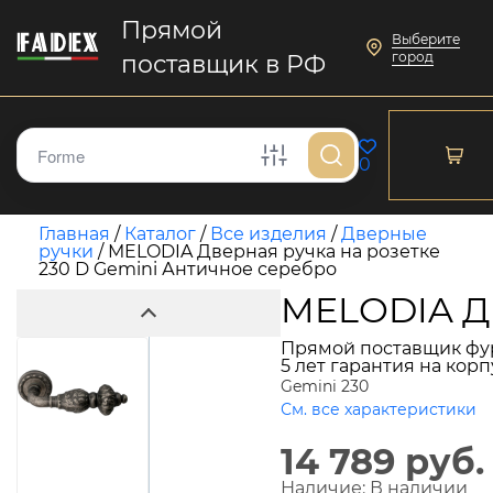
Прямой
Выберите
город
поставщик в РФ
0
Главная
/
Каталог
/
Все изделия
/
Дверные
ручки
/
MELODIA Дверная ручка на розетке
230 D Gemini Античное серебро
MELODIA Дв
Прямой поставщик фу
5 лет гарантия на кор
Gemini 230
См. все характеристики
14 789 руб.
Наличие:
В наличии